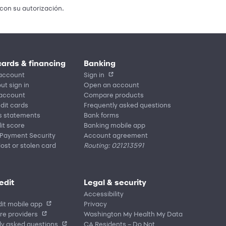
con su autorización.
cards & financing
Banking
account
Sign in
ut sign in
Open an account
 account
Compare products
edit cards
Frequently asked questions
s statements
Bank forms
it score
Banking mobile app
 Payment Security
Account agreement
lost or stolen card
Routing: 021213591
edit
Legal & security
Accessibility
it mobile app
Privacy
re providers
Washington My Health My Data
ly asked questions
CA Residents – Do Not