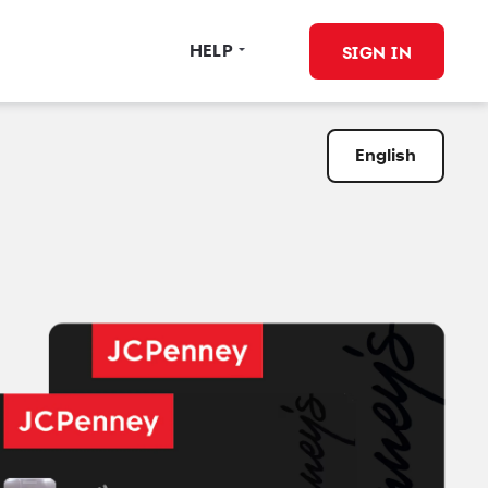
HELP
SIGN IN
English