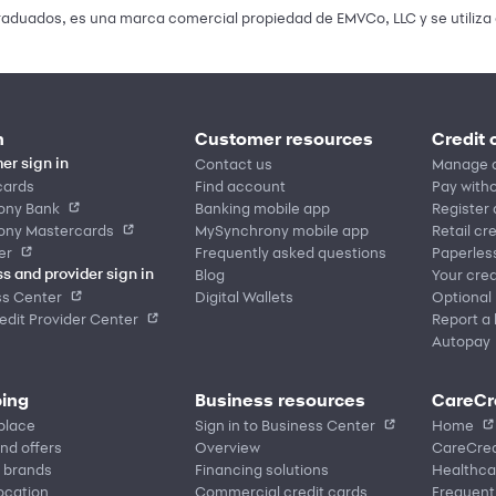
raduados, es una marca comercial propiedad de EMVCo, LLC y se utiliza 
n
Customer resources
Credit 
Contact us
Manage 
er sign in
cards
Find account
Pay witho
ony Bank
Banking mobile app
Register
ony Mastercards
MySynchrony mobile app
Retail cr
er
Frequently asked questions
Paperles
Blog
Your cred
s and provider sign in
ss Center
Digital Wallets
Optional
dit Provider Center
Report a 
Autopay
ing
Business resources
CareCr
place
Sign in to Business Center
Home
nd offers
Overview
CareCred
 brands
Financing solutions
Healthca
location
Commercial credit cards
Frequent