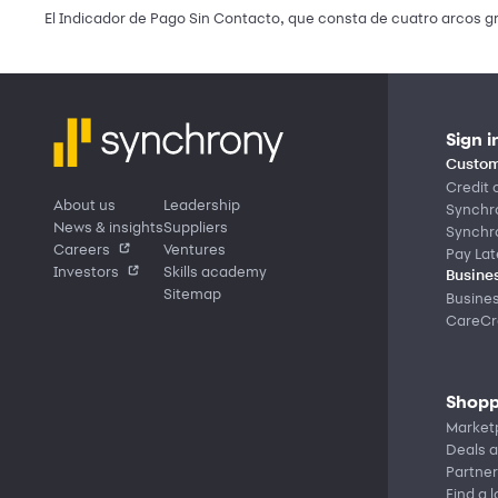
El Indicador de Pago Sin Contacto, que consta de cuatro arcos g
Sign i
Custom
Credit 
About us
Leadership
Synchr
News & insights
Suppliers
Synchr
Careers
Ventures
Pay Lat
Investors
Skills academy
Busines
Sitemap
Busine
CareCre
Shopp
Market
Deals a
Partner
Find a 